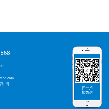
：
9868
公司
med.com
路1号
扫一扫
加微信